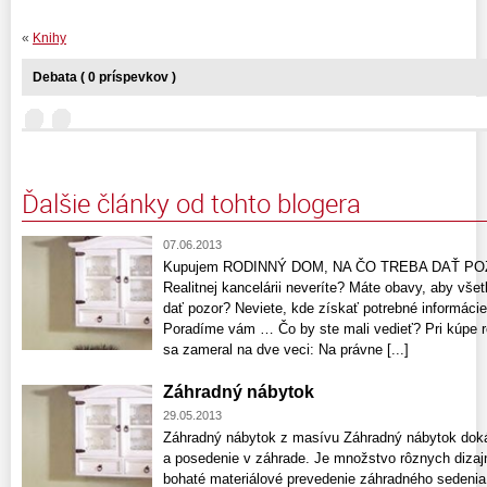
«
Knihy
Debata ( 0 príspevkov )
Ďalšie články od tohto blogera
07.06.2013
Kupujem RODINNÝ DOM, NA ČO TREBA DAŤ POZO
Realitnej kancelárii neveríte? Máte obavy, aby vše
dať pozor? Neviete, kde získať potrebné informácie
Poradíme vám … Čo by ste mali vedieť? Pri kúpe r
sa zameral na dve veci: Na právne [...]
Záhradný nábytok
29.05.2013
Záhradný nábytok z masívu Záhradný nábytok doká
a posedenie v záhrade. Je množstvo rôznych dizaj
bohaté materiálové prevedenie záhradného sedenia 