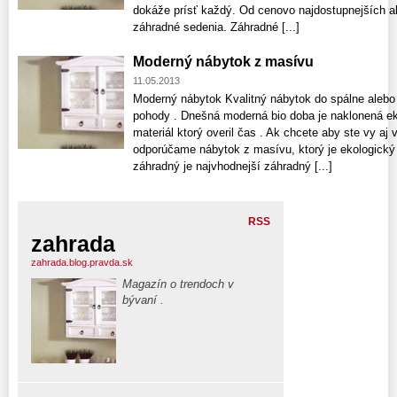
dokáže prísť každý. Od cenovo najdostupnejších ak
záhradné sedenia. Záhradné [...]
Moderný nábytok z masívu
11.05.2013
Moderný nábytok Kvalitný nábytok do spálne alebo
pohody . Dnešná moderná bio doba je naklonená ek
materiál ktorý overil čas . Ak chcete aby ste vy aj
odporúčame nábytok z masívu, ktorý je ekologick
záhradný je najvhodnejší záhradný [...]
RSS
zahrada
zahrada.blog.pravda.sk
Magazín o trendoch v
bývaní .