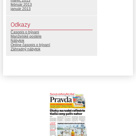
marec 2013
február 2013
január 2013
Odkazy
Časopis o bývani
Manželské postele
Nábytok
Online časopis o bývaní
Záhradný nábytok