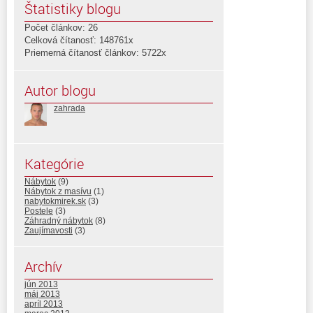
Štatistiky blogu
Počet článkov: 26
Celková čítanosť: 148761x
Priemerná čítanosť článkov: 5722x
Autor blogu
zahrada
Kategórie
Nábytok
(9)
Nábytok z masívu
(1)
nabytokmirek.sk
(3)
Postele
(3)
Záhradný nábytok
(8)
Zaujímavosti
(3)
Archív
jún 2013
máj 2013
apríl 2013