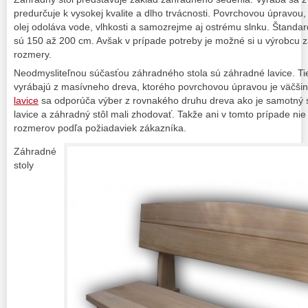
predurčuje k vysokej kvalite a dlho trvácnosti. Povrchovou úpravou,
olej odoláva vode, vlhkosti a samozrejme aj ostrému slnku. Štanda
sú 150 až 200 cm. Avšak v prípade potreby je možné si u výrobcu 
rozmery.
Neodmysliteľnou súčasťou záhradného stola sú záhradné lavice. T
vyrábajú z masívneho dreva, ktorého povrchovou úpravou je väčšino
lavice
sa odporúča výber z rovnakého druhu dreva ako je samotný 
lavice a záhradný stôl mali zhodovať. Takže ani v tomto prípade ni
rozmerov podľa požiadaviek zákazníka.
Záhradné
stoly