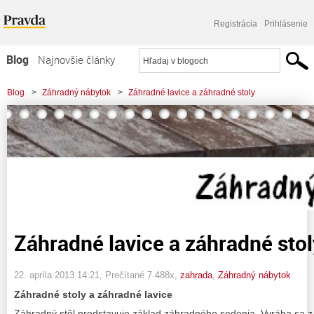
Registrácia
Prihlásenie
Blog
Najnovšie články
Najčítanejšie články
Blog
>
Záhradný nábytok
>
Záhradné lavice a záhradné stoly
Najkomentovanejšie články
Zoznam blogov
Komerčné blogy
Záhradné lavice a záhradné stol
22. apríla 2013 14:21
, Prečítané 7 488x,
zahrada
,
Záhradný nábytok
Záhradné stoly a záhradné lavice
Záhradný stôl predstavuje základ záhradného sedenia. Vyrába sa 