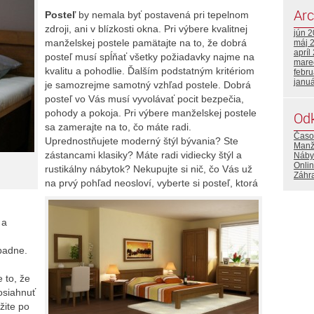
Arc
Posteľ
by nemala byť postavená pri tepelnom
zdroji, ani v blízkosti okna. Pri výbere kvalitnej
jún 
manželskej postele pamätajte na to, že dobrá
máj 
apríl
posteľ musí spĺňať všetky požiadavky najme na
mare
kvalitu a pohodlie. Ďalším podstatným kritériom
febr
janu
je samozrejme samotný vzhľad postele. Dobrá
posteľ vo Vás musí vyvolávať pocit bezpečia,
pohody a pokoja. Pri výbere manželskej postele
Od
sa zamerajte na to, čo máte radi.
Časo
Uprednostňujete moderný štýl bývania? Ste
Manž
zástancami klasiky? Máte radi vidiecky štýl a
Náby
Onlin
rustikálny nábytok? Nekupujte si nič, čo Vás už
Záhr
na prvý pohľad neosloví, vyberte si posteľ, ktorá
a
padne.
 to, že
osiahnuť
žite po