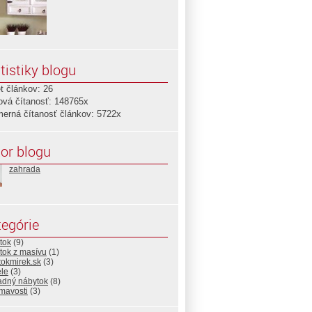
tistiky blogu
t článkov: 26
ová čítanosť: 148765x
merná čítanosť článkov: 5722x
or blogu
zahrada
egórie
tok
(9)
tok z masívu
(1)
tokmirek.sk
(3)
ele
(3)
adný nábytok
(8)
mavosti
(3)