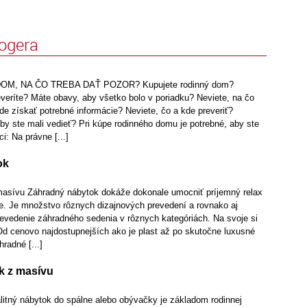
logera
OM, NA ČO TREBA DAŤ POZOR? Kupujete rodinný dom?
neveríte? Máte obavy, aby všetko bolo v poriadku? Neviete, na čo
de získať potrebné informácie? Neviete, čo a kde preveriť?
 ste mali vedieť? Pri kúpe rodinného domu je potrebné, aby ste
i: Na právne [...]
ok
asívu Záhradný nábytok dokáže dokonale umocniť príjemný relax
e. Je množstvo rôznych dizajnových prevedení a rovnako aj
revedenie záhradného sedenia v rôznych kategóriách. Na svoje si
Od cenovo najdostupnejších ako je plast až po skutočne luxusné
radné [...]
k z masívu
itný nábytok do spálne alebo obývačky je základom rodinnej