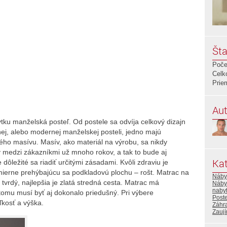
Šta
Poče
Celk
Prie
Aut
tku manželská posteľ. Od postele sa odvíja celkový dizajn
álnej, alebo modernej manželskej posteli, jedno majú
ého masívu. Masív, ako materiál na výrobu, sa nikdy
ý medzi zákazníkmi už mnoho rokov, a tak to bude aj
Kat
 dôležité sa riadiť určitými zásadami. Kvôli zdraviu je
 mierne prehýbajúcu sa podkladovú plochu – rošt. Matrac na
Náby
i tvrdý, najlepšia je zlatá stredná cesta. Matrac má
Náby
naby
 tomu musí byť aj dokonalo priedušný. Pri výbere
Post
ľkosť a výška.
Záhr
Zaují