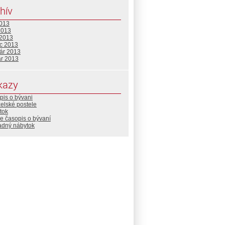
hív
2013
2013
 2013
c 2013
uár 2013
ár 2013
kazy
pis o bývani
elské postele
tok
e časopis o bývaní
adný nábytok