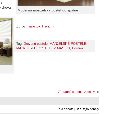
 si
o dreva
Moderná manželská posteľ do spálne
Zdroj :
nábytok Trenčín
Tag:
Drevené postele
,
MANžELSKÉ POSTELE
,
MANžELSKÉ POSTELE Z MASÍVU
,
Postele
Záhradné sedenie z masívu
»
Celá debata
|
RSS tejto debaty