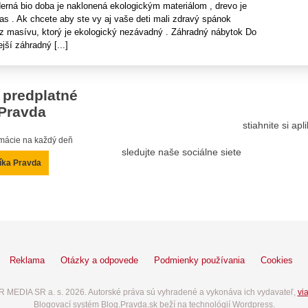
rná bio doba je naklonená ekologickým materiálom , drevo je
 čas . Ak chcete aby ste vy aj vaše deti mali zdravý spánok
 masívu, ktorý je ekologický nezávadný . Záhradný nábytok Do
jší záhradný [...]
 predplatné
Pravda
stiahnite si ap
ormácie na každý deň
sledujte naše sociálne siete
íka Pravda
Reklama
Otázky a odpovede
Podmienky používania
Cookies
 MEDIA SR a. s. 2026. Autorské práva sú vyhradené a vykonáva ich vydavateľ,
via
Blogovací systém Blog.Pravda.sk beží na technológií Wordpress.