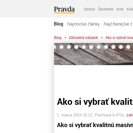
Správy
Športweb
Auto
Kok
Blog
Najnovšie články
Najčítanejšie č
Blog
>
Záhradný nábytok
>
Ako si vybrať kv
Ako si vybrať kval
1. marca 2013 15:12
, Prečítané 6 471x,
zah
Ako si vybrať kvalitnú masív