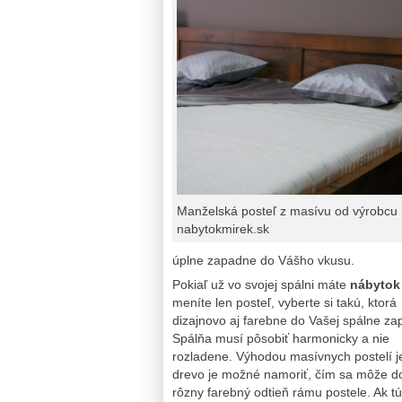
Manželská posteľ z masívu od výrobcu
nabytokmirek.sk
úplne zapadne do Vášho vkusu.
Pokiaľ už vo svojej spálni máte
nábytok
meníte len posteľ, vyberte si takú, ktorá
dizajnovo aj farebne do Vašej spálne za
Spálňa musí pôsobiť harmonicky a nie
rozladene. Výhodou masívnych postelí je
drevo je možné namoriť, čím sa môže d
rôzny farebný odtieň rámu postele. Ak tú