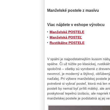
Manželské postele z masívu
Viac nájdete v eshope výrobcu
Manželské POSTELE
Manželská POSTEĽ
Rustikálne POSTELE
V spálni je najpodstatnejším kusom náby
spálne. Či už túžite po klasickej, rustik
spoločné – všetky sú vyrobené z dreven
neomrzí, je moderný a štýlový, obľúben
naďalej. Pri výbere manželskej postele je
potrebné si vybrať posteľ, ktorá má len
posteli by nemal byť príliš mäkký, ale an
poskytovať tepelnú izoláciu, ale napriek
manželskej postele je podstatná aj jej ve