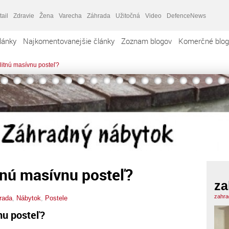
tail
Zdravie
Žena
Varecha
Záhrada
Užitočná
Video
DefenceNews
lánky
Najkomentovanejšie články
Zoznam blogov
Komerčné blog
alitnú masívnu posteľ?
itnú masívnu posteľ?
za
zahra
rada
,
Nábytok
,
Postele
nu posteľ?