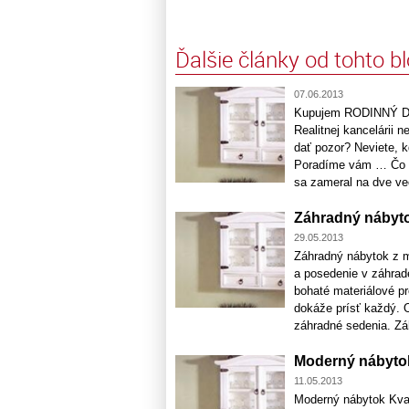
Ďalšie články od tohto b
07.06.2013
Kupujem RODINNÝ D
Realitnej kancelárii 
dať pozor? Neviete, k
Poradíme vám … Čo by
sa zameral na dve vec
Záhradný nábyt
29.05.2013
Záhradný nábytok z m
a posedenie v záhrad
bohaté materiálové p
dokáže prísť každý. 
záhradné sedenia. Záh
Moderný nábyto
11.05.2013
Moderný nábytok Kval