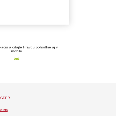
likáciu a čítajte Pravdu pohodlne aj v
mobile
GDPR
c info
.