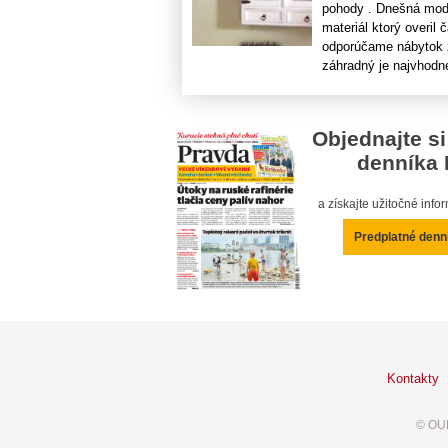
pohody . Dnešná mode
materiál ktorý overil
odporúčame nábytok z
záhradný je najvhodne
Objednajte si
denníka 
a získajte užitočné inf
Predplatné denn
Kontakty
© OUR